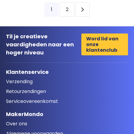
1
2
Volgende
Til je creatieve
Word lid van
vaardigheden naar een
onze
klantenclub
hoger niveau
Klantenservice
Verzending
Retourzendingen
Serviceovereenkomst
MakerMondo
Over ons
Algemene voorwaarden