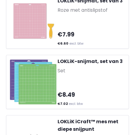
LOKLiK-snijmat, set van 3
-
Roze met antislipstof
€7.99
€6.60
excl. btw
LOKLiK-snijmat, set van 3
-
Set
€8.49
€7.02
excl. btw
LOKLiK iCraft™ mes met
diepe snijpunt
-