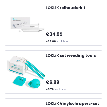
LOKLiK rolhouderkit
€34.95
€28.88
excl. btw
LOKLiK set weeding tools
€6.99
€5.78
excl. btw
LOKLiK Vinylschrapers-set