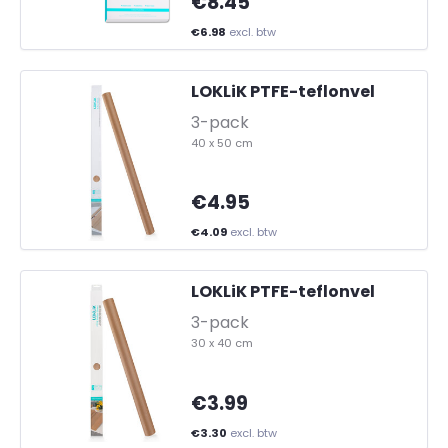
€8.45
€6.98
excl. btw
LOKLiK PTFE-teflonvel
-
3-pack
40 x 50 cm
€4.95
€4.09
excl. btw
LOKLiK PTFE-teflonvel
-
3-pack
30 x 40 cm
€3.99
€3.30
excl. btw