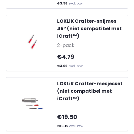
€3.96
excl. btw
LOKLiK Crafter-snijmes
45° (niet compatibel met
iCraft™)
-
2-pack
€4.79
€3.96
excl. btw
LOKLiK Crafter-mesjesset
(niet compatibel met
iCraft™)
€19.50
€16.12
excl. btw