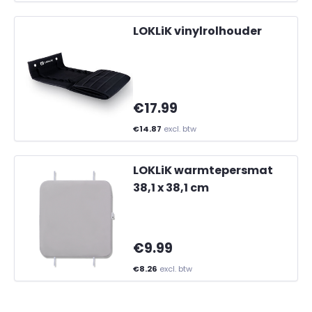
LOKLiK vinylrolhouder
€17.99
€14.87
excl. btw
LOKLiK warmtepersmat
38,1 x 38,1 cm
€9.99
€8.26
excl. btw