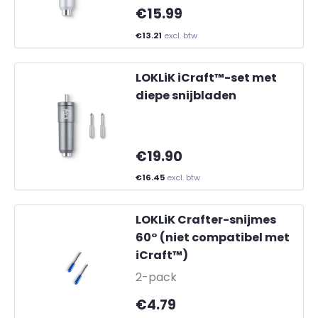
€15.99
€13.21
excl. btw
LOKLiK iCraft™-set met
diepe snijbladen
€19.90
€16.45
excl. btw
LOKLiK Crafter-snijmes
60° (niet compatibel met
iCraft™)
-
2-pack
€4.79