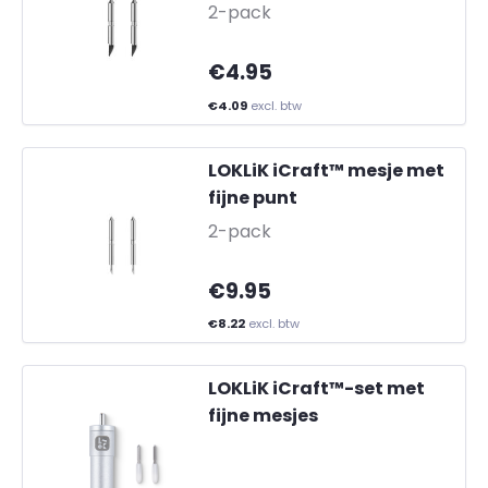
2-pack
€4.95
€4.09
excl. btw
LOKLiK iCraft™ mesje met
fijne punt
-
2-pack
€9.95
€8.22
excl. btw
LOKLiK iCraft™-set met
fijne mesjes