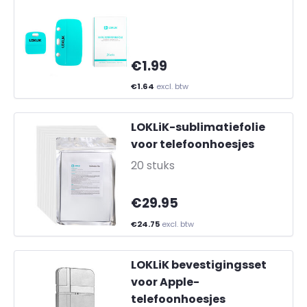
€1.99
€1.64
excl. btw
LOKLiK-sublimatiefolie
voor telefoonhoesjes
-
20 stuks
€29.95
€24.75
excl. btw
LOKLiK bevestigingsset
voor Apple-
telefoonhoesjes