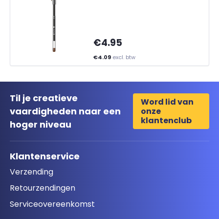
€4.95
€4.09
excl. btw
Til je creatieve
Word lid van
vaardigheden naar een
onze
klantenclub
hoger niveau
Klantenservice
Verzending
Retourzendingen
Serviceovereenkomst