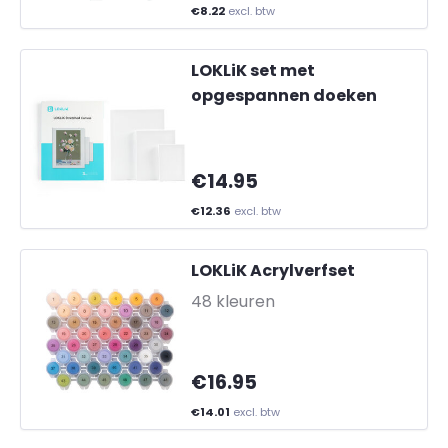
€8.22
excl. btw
LOKLiK set met
opgespannen doeken
€14.95
€12.36
excl. btw
LOKLiK Acrylverfset
-
48 kleuren
€16.95
€14.01
excl. btw