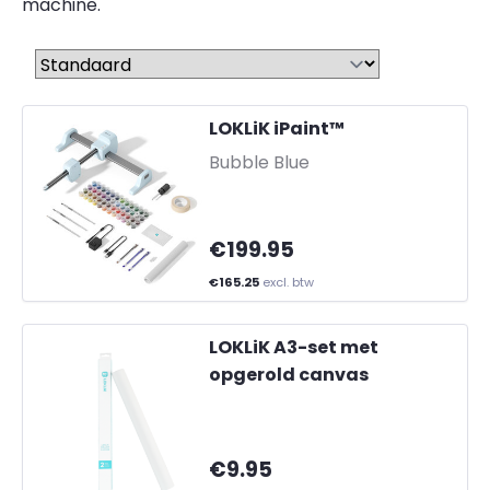
machine.
Sorteren op
LOKLiK iPaint™
-
Bubble Blue
€199.95
€165.25
excl. btw
LOKLiK A3-set met
opgerold canvas
€9.95