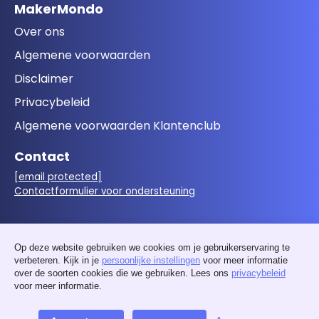
MakerMondo
Over ons
Algemene voorwaarden
Disclaimer
Privacybeleid
Algemene voorwaarden Klantenclub
Contact
[email protected]
Contactformulier voor ondersteuning
Volg ons
Op deze website gebruiken we cookies om je gebruikerservaring te
verbeteren. Kijk in je
persoonlijke instellingen
voor meer informatie
over de soorten cookies die we gebruiken. Lees ons
privacybeleid
voor meer informatie.