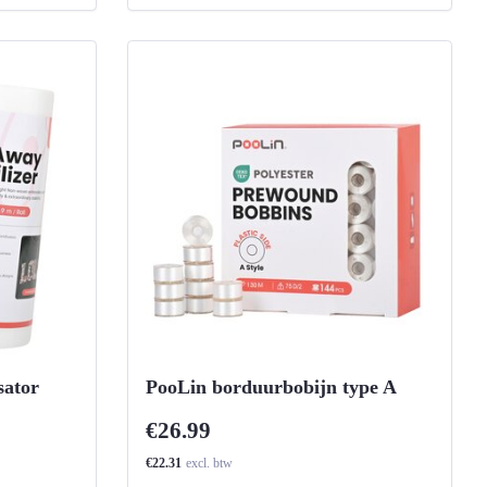
sator
PooLin borduurbobijn type A
€26.99
€22.31
excl. btw