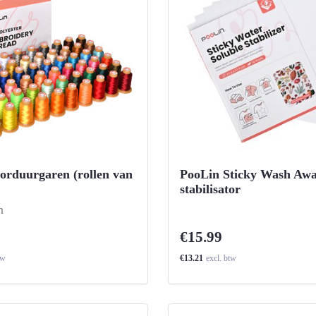
orduurgaren (rollen van
PooLin Sticky Wash Awa
stabilisator
n
€15.99
tw
€13.21
excl. btw