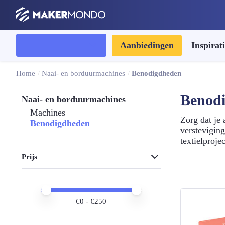
MakerMondo
Alle categorieën
Aanbiedingen
Inspirat
Home
/
Naai- en borduurmachines
/
Benodigdheden
Benod
Naai- en borduurmachines
Machines
Zorg dat je 
Benodigdheden
verstevigin
textielprojec
Prijs
Sorteren op
Minimale prijs
Maximale prijs
€
0
- €
250