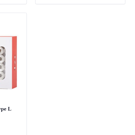
ype L