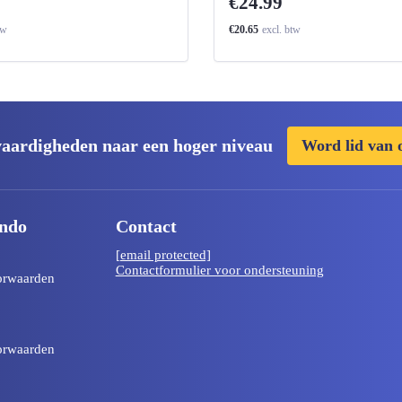
€24.99
tw
€20.65
excl. btw
 vaardigheden naar een hoger niveau
Word lid van 
ndo
Contact
[email protected]
Contactformulier voor ondersteuning
orwaarden
orwaarden