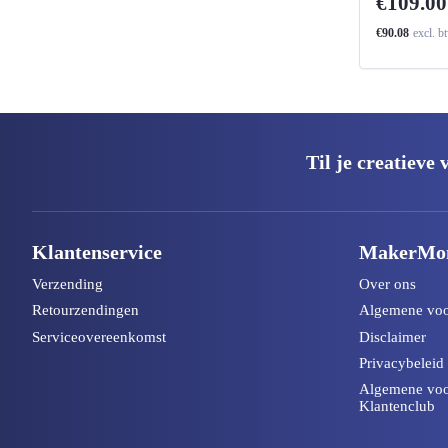
€109.00
€90.08
excl. b
Til je creatieve
Klantenservice
MakerMo
Verzending
Over ons
Retourzendingen
Algemene vo
Serviceovereenkomst
Disclaimer
Privacybeleid
Algemene vo
Klantenclub