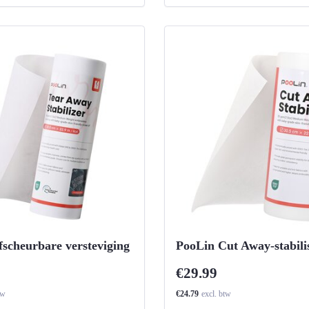
fscheurbare versteviging
PooLin Cut Away-stabili
€29.99
tw
€24.79
excl. btw