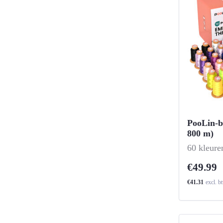
PooLin-b
800 m)
-
60 kleure
€49.99
€41.31
excl. b