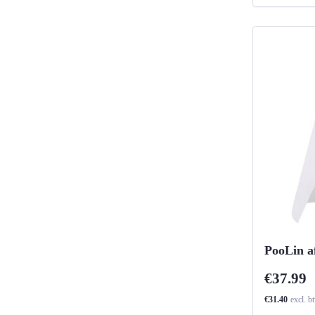
PooLin a
€37.99
€31.40
excl. b