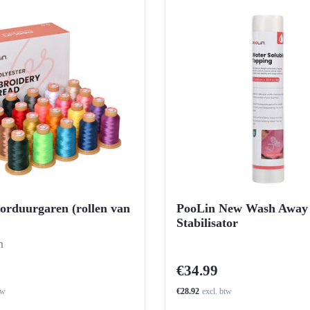
orduurgaren (rollen van
PooLin New Wash Away
Stabilisator
n
€34.99
tw
€28.92
excl. btw