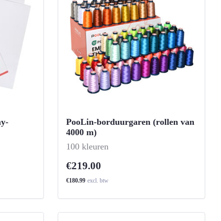
y-
PooLin-borduurgaren (rollen van
4000 m)
-
100 kleuren
€219.00
€180.99
excl. btw