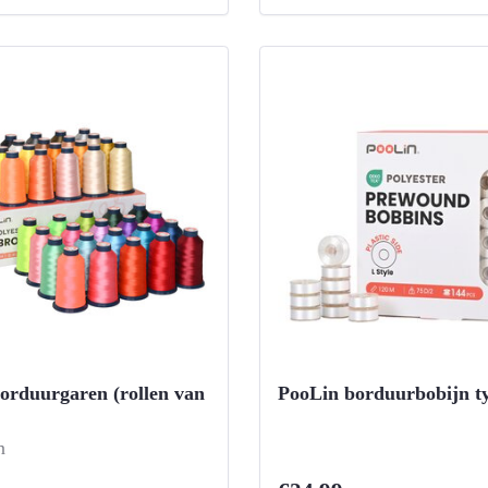
orduurgaren (rollen van
PooLin borduurbobijn t
n