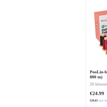
PooLin-b
800 m)
-
20 kleure
€24.99
€20.65
excl. b