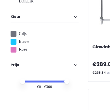
LOKLiK
Kleur
Grijs
Blauw
Clawlab
Roze
€289.
Prijs
€238.84
ex
Minimale prijs
Maximale prijs
€
0
- €
300