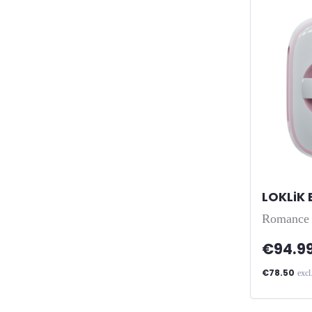
LOKLiK 
Romance 
€94.9
€78.50
excl