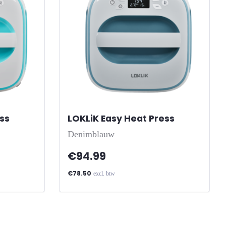
ss
-
LOKLiK Easy Heat Press
-
Denimblauw
€94.99
€78.50
excl. btw