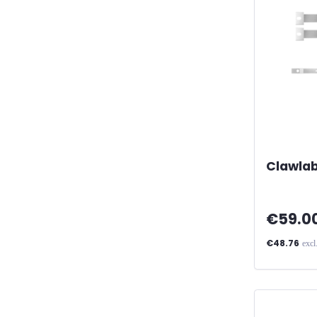
Clawla
€59.0
€48.76
excl