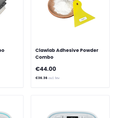
bo
Clawlab Adhesive Powder
Combo
€44.00
€36.36
excl. btw