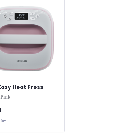
Easy Heat Press
-
Pink
9
. btw