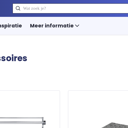
Zoeken
nspiratie
Meer informatie
soires
p