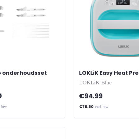
b onderhoudsset
LOKLiK Easy Heat Pre
LOKLiK Blue
0
€94.99
€78.50
. btw
excl. btw