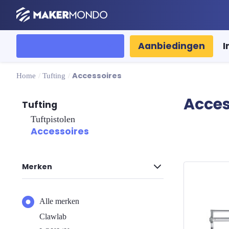
MakerMondo
Alle categorieën
Aanbiedingen
I
Accessoires
Home
/
Tufting
/
Acces
Tufting
Tuftpistolen
Accessoires
Sorteren o
Merken
Alle merken
Clawlab