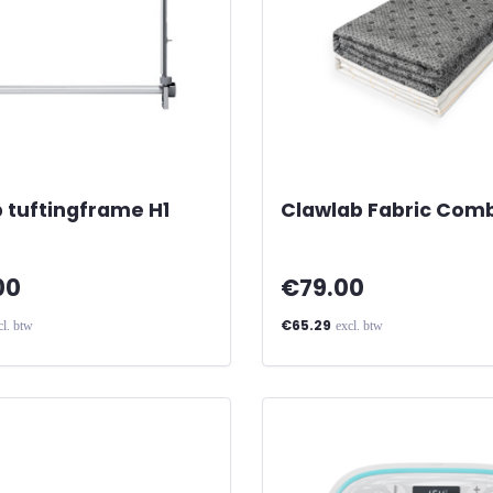
 tuftingframe H1
Clawlab Fabric Com
00
€79.00
€65.29
cl. btw
excl. btw