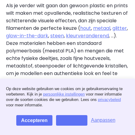
Als je verder wilt gaan dan gewoon plastic en prints
wilt maken met opvallende, realistische texturen of
schitterende visuele effecten, dan zijn speciale
filamenten de perfecte keuze (
hout
,
metaal
,
glitter
,
glow-in-the-dark
,
steen
,
kleurveranderend
, ...).
Deze materialen hebben een standaard
polymeerbasis (meestal PLA) en mengen die met
echte fysieke deeltjes, zoals fijne houtvezels,
metaalstof, steenpoeder of lichtgevende kristallen,
om je modellen een authentieke look en feel te
geven.
Op deze website gebruiken we cookies om je gebruikerservaring te
Het meest geschikt voor:
artistieke
verbeteren. Kijk in je
persoonlijke instellingen
voor meer informatie
over de soorten cookies die we gebruiken. Lees ons
privacybeleid
sculpturen, architecturale modellen, cosplay-
voor meer informatie.
rekwisieten, decoratiestukken, sieraden en
opvallende curiositeiten.
Aanpassen
Accepteren
Weigeren
Voordelen:
prachtige, realistische
afwerkingen die laagranden moeiteloos