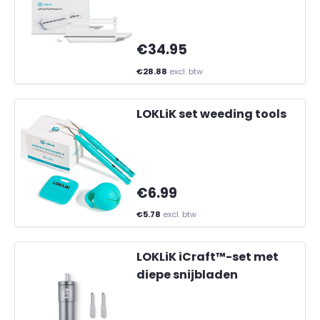
€34.95
€28.88
excl. btw
LOKLiK set weeding tools
€6.99
€5.78
excl. btw
LOKLiK iCraft™-set met
diepe snijbladen