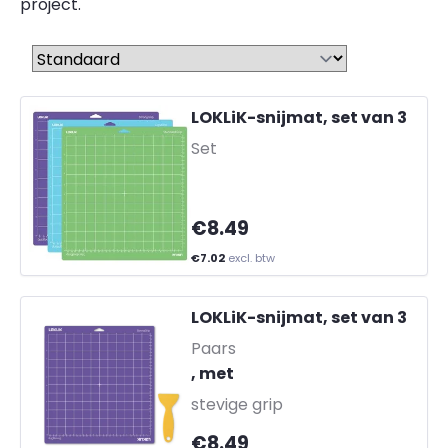
project.
Sorteren op
LOKLiK-snijmat, set van 3
-
Set
€8.49
€7.02
excl. btw
LOKLiK-snijmat, set van 3
-
Paars
, met
stevige grip
€8.49