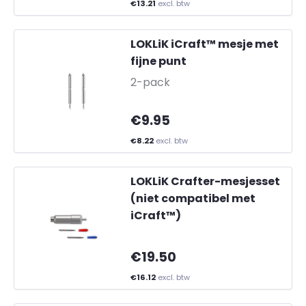
€13.21
excl. btw
LOKLiK iCraft™ mesje met
fijne punt
-
2-pack
€9.95
€8.22
excl. btw
LOKLiK Crafter-mesjesset
(niet compatibel met
iCraft™)
€19.50
€16.12
excl. btw