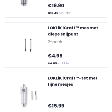
€19.90
€16.45
excl. btw
LOKLiK iCraft™ mes met
diepe snijpunt
-
2-pack
€4.95
€4.09
excl. btw
LOKLiK iCraft™-set met
fijne mesjes
€15.99