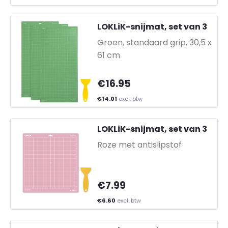
LOKLiK-snijmat, set van 3
-
Groen, standaard grip, 30,5 x
61 cm
€16.95
€14.01
excl. btw
LOKLiK-snijmat, set van 3
-
Roze met antislipstof
€7.99
€6.60
excl. btw