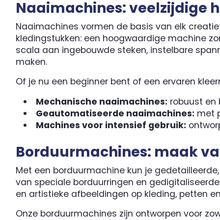
Naaimachines: veelzijdige 
Naaimachines vormen de basis van elk creatief
kledingstukken: een hoogwaardige machine zor
scala aan ingebouwde steken, instelbare spann
maken.
Of je nu een beginner bent of een ervaren klee
Mechanische naaimachines:
robuust en 
Geautomatiseerde naaimachines:
met p
Machines voor intensief gebruik:
ontworp
Borduurmachines: maak va
Met een borduurmachine kun je gedetailleerde,
van speciale borduurringen en gedigitaliseer
en artistieke afbeeldingen op kleding, petten e
Onze borduurmachines zijn ontworpen voor zowel