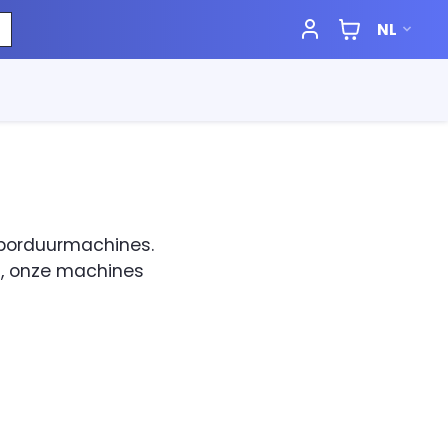
NL
 borduurmachines.
n, onze machines